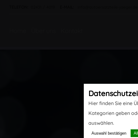
TELEFON:
02431 / 4019
E-MAIL:
info@autoersatzteile-jaeger
Home
Über uns
Kontakt
Daten­schutz­e
Hier finden Sie eine 
Kategorien geben ode
auswählen.
Auswahl bestätigen
Al