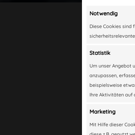
Notwendig
Diese Cookies sind f
sicherheitsrelevante
me
Statistik
Um unser Angebot un
er
anzupassen, erfasse
s
beispielsweise etwa
Ihre Aktivitäten auf 
takt
Marketing
Mit Hilfe dieser Coo
diese z.B. genutzt 