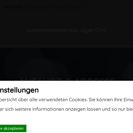
.de
ADRESSE:
Commerden 4 / 41812 Erkelenz
Autoersatzteilservice Jäger OHG
ANFAHRT & ADRESSE
in­stellungen
Übersicht über alle verwendeten Cookies. Sie können Ihre Ein
r sich weitere Informationen anzeigen lassen und so nur b
le akzeptieren