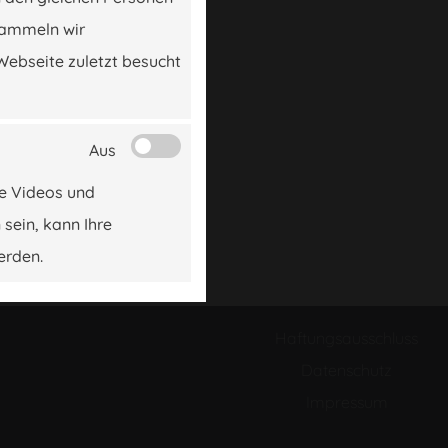
sammeln wir
Webseite zuletzt besucht
Aus
be Videos und
 sein, kann Ihre
erden.
Haftungsausschluss
Datenschutz
Impressum