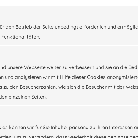
ür den Betrieb der Seite unbedingt erforderlich und ermögli
Anschrift
 Funktionalitäten.
Autoersatzteilservice Jäger OHG
Commerden 4
41812 Erkelenz
d unsere Webseite weiter zu verbessern und sie an die Bed
n und analysieren wir mit Hilfe dieser Cookies anonymisiert
s zu den Besucherzahlen, wie sich die Besucher mit der Web
den einzelnen Seiten.
kies können wir für Sie Inhalte, passend zu Ihren Interessen 
werden, um zu verhindern, dass wiederholt dieselben Anzeige